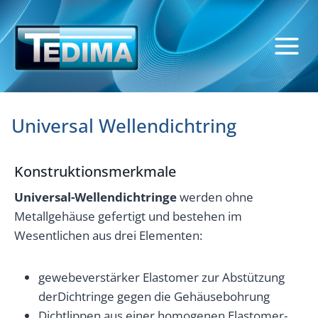
Zum
Inhalt
springen
Universal Wellendichtring
Konstruktionsmerkmale
Universal-Wellendichtringe
werden ohne
Metallgehäuse gefertigt und bestehen im
Wesentlichen aus drei Elementen:
gewebeverstärker Elastomer zur Abstützung
derDichtringe gegen die Gehäusebohrung
Dichtlippen aus einer homogenen Elastomer-